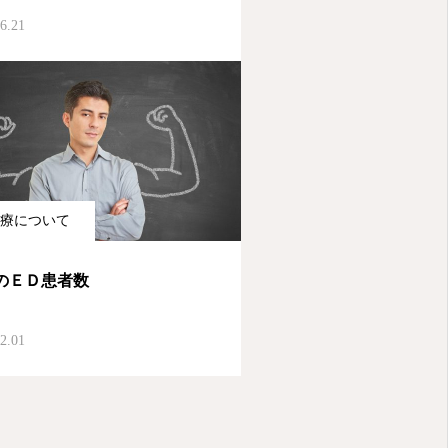
6.21
療について
のＥＤ患者数
2.01