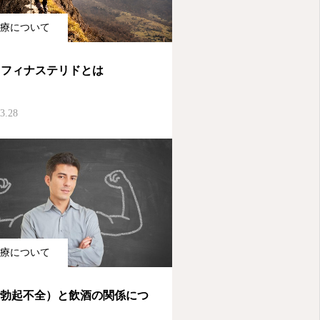
療について
A フィナステリドとは
3.28
療について
（勃起不全）と飲酒の関係につ