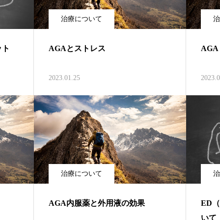
治療について
治
ット
AGAとストレス
AG
2023.01.25
2023.0
治療について
治
AGA内服薬と外用液の効果
ED
いて