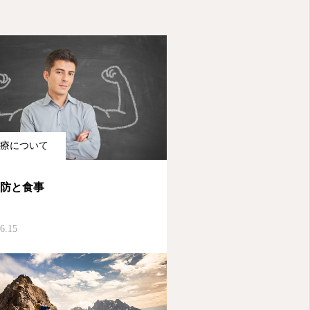
療について
予防と食事
6.15