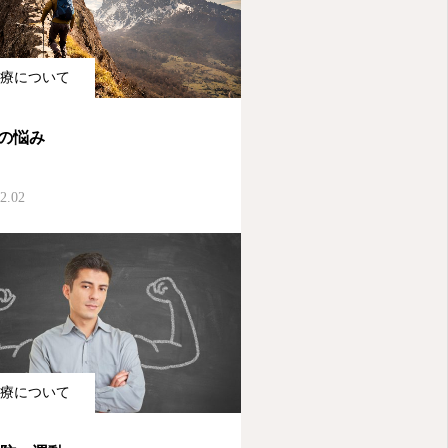
療について
Aの悩み
2.02
療について